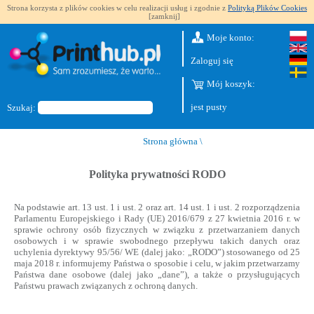
Strona korzysta z plików cookies w celu realizacji usług i zgodnie z
Polityką Plików Cookies
[zamknij]
Moje konto:
Zaloguj się
Mój koszyk:
jest pusty
Szukaj:
Strona główna
\
Polityka prywatności RODO
Na podstawie art. 13 ust. 1 i ust. 2 oraz art. 14 ust. 1 i ust. 2 rozporządzenia
Parlamentu Europejskiego i Rady (UE) 2016/679 z 27 kwietnia 2016 r. w
sprawie ochrony osób fizycznych w związku z przetwarzaniem danych
osobowych i w sprawie swobodnego przepływu takich danych oraz
uchylenia dyrektywy 95/56/ WE (dalej jako: „RODO”) stosowanego od 25
maja 2018 r. informujemy Państwa o sposobie i celu, w jakim przetwarzamy
Państwa dane osobowe (dalej jako „dane”), a także o przysługujących
Państwu prawach związanych z ochroną danych.