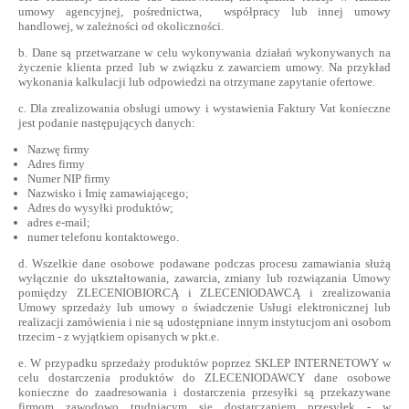
umowy agencyjnej, pośrednictwa, współpracy lub innej umowy
handlowej, w zależności od okoliczności.
b. Dane są przetwarzane w celu wykonywania działań wykonywanych na
życzenie klienta przed lub w związku z zawarciem umowy. Na przykład
wykonania kalkulacji lub odpowiedzi na otrzymane zapytanie ofertowe.
c. Dla zrealizowania obsługi umowy i wystawienia Faktury Vat konieczne
jest podanie następujących danych:
Nazwę firmy
Adres firmy
Numer NIP firmy
Nazwisko i Imię zamawiającego;
Adres do wysyłki produktów;
adres e-mail;
numer telefonu kontaktowego.
d. Wszelkie dane osobowe podawane podczas procesu zamawiania służą
wyłącznie do ukształtowania, zawarcia, zmiany lub rozwiązania Umowy
pomiędzy ZLECENIOBIORCĄ i ZLECENIODAWCĄ i zrealizowania
Umowy sprzedaży lub umowy o świadczenie Usługi elektronicznej lub
realizacji zamówienia i nie są udostępniane innym instytucjom ani osobom
trzecim - z wyjątkiem opisanych w pkt.e.
e. W przypadku sprzedaży produktów poprzez SKLEP INTERNETOWY w
celu dostarczenia produktów do ZLECENIODAWCY dane osobowe
konieczne do zaadresowania i dostarczenia przesyłki są przekazywane
firmom zawodowo trudniącym się dostarczaniem przesyłek - w