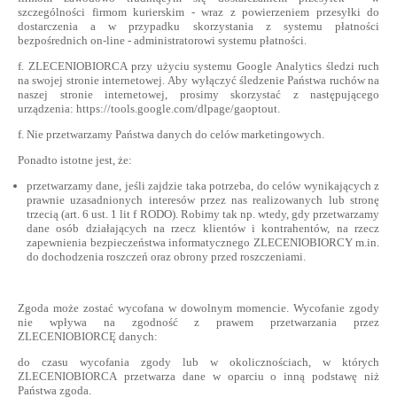
szczególności firmom kurierskim - wraz z powierzeniem przesyłki do
dostarczenia a w przypadku skorzystania z systemu płatności
bezpośrednich on-line - administratorowi systemu płatności.
f. ZLECENIOBIORCA przy użyciu systemu Google Analytics śledzi ruch
na swojej stronie internetowej. Aby wyłączyć śledzenie Państwa ruchów na
naszej stronie internetowej, prosimy skorzystać z następującego
urządzenia: https://tools.google.com/dlpage/gaoptout.
f. Nie przetwarzamy Państwa danych do celów marketingowych.
Ponadto istotne jest, że:
przetwarzamy dane, jeśli zajdzie taka potrzeba, do celów wynikających z
prawnie uzasadnionych interesów przez nas realizowanych lub stronę
trzecią (art. 6 ust. 1 lit f RODO). Robimy tak np. wtedy, gdy przetwarzamy
dane osób działających na rzecz klientów i kontrahentów, na rzecz
zapewnienia bezpieczeństwa informatycznego ZLECENIOBIORCY m.in.
do dochodzenia roszczeń oraz obrony przed roszczeniami.
Zgoda może zostać wycofana w dowolnym momencie. Wycofanie zgody
nie wpływa na zgodność z prawem przetwarzania przez
ZLECENIOBIORCĘ danych:
do czasu wycofania zgody lub w okolicznościach, w których
ZLECENIOBIORCA przetwarza dane w oparciu o inną podstawę niż
Państwa zgoda.