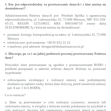
1. Kto jest odpowiedzialny za przetwarzanie danych i z kim można się
skontaktować?
Administratorem Państwa danych jest: Printhub Spółka z ograniczoną
odpowiedzialnością, ul. Lubieszyńska 33, 72-006 Mierzyn, NIP: 851-329-
45-25, REGON: 525519655, KRS: 0001040710 zwany dalej
ZLECENIOBIORCĄ z którymi można się skontaktować:
pisemnie, kierując korespondencję na adres: ul. Lubieszyńska 33, 72-006
Mierzyn
telefonicznie, pod numerem: +48 91 852 22 22
e-mailowo, pod adresem: designer@drukarniaszczecin.pl
2. Dlaczego, po co i na jakiej podstawie prawnej przetwarzamy Państwa
dane?
Wszystkie dane przetwarzane są zgodnie z postanowieniami RODO i
polskimi przepisami w zakresie ochrony danych. Robimy to, ponieważ
wypełniamy:
zobowiązania wynikające z realizacji umowy oraz podejmujemy
działania na żądanie osoby, której dane dotyczą, przed zawarciem umowy
(art. 6 ust. 1 lit b RODO),
Co to oznacza?
a. Dane są przetwarzane w celu realizacji czynności, zawarcia lub
wykonania umowy, w związku z którymi zostały przekazane na przykład w
celu realizacji zlecenia lub zamówienia, nawiązania relacji w ramach