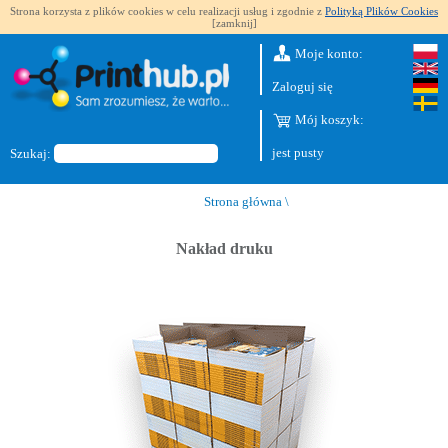
Strona korzysta z plików cookies w celu realizacji usług i zgodnie z
Polityką Plików Cookies
[zamknij]
Moje konto:
Zaloguj się
Mój koszyk:
jest pusty
Szukaj:
Strona główna
\
Nakład druku