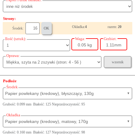
Strony:
Okładka:
4
razem:
20
OK
Środek:
Ilość (sztuk):
Waga:
Grzbiet:
0.05 kg
1.11mm
Oprawa:
wzornik
Podłoże
Środek
Papier powlekany (kredowy), błyszczący, 130g
▼
Grubość: 0.099 mm Białość: 125 Nieprzeźroczystość: 95
Okładka
Papier powlekany (kredowy), matowy, 170g
▼
Grubość: 0.160 mm Białość: 127 Nieprzeźroczystość: 98