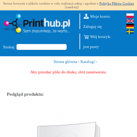
Strona korzysta z plików cookies w celu realizacji usług i zgodnie z
Polityką Plików Cookies
[zamknij]
Moje konto:
Zaloguj się
Mój koszyk:
jest pusty
Szukaj:
Strona główna
\
Katalogi
\
Aby przesłać pliki do druku, złóż zamówienie.
Podgląd produktu: