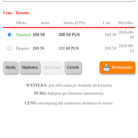
Cena / Termin:
Oferta
netto
brutto (23%)
1 szt.
Wysyłka
2026-08-
Standard
169.59
18
2026-08-
Ekspres
269.59
331.60 PLN
269.59
12
Wyślij
Wydrukuj
Zachowaj
Cennik
Do koszyka
WYSYŁKA
: jest obliczana po dodaniu do koszyka
PLIKI:
ładujesz po złożeniu zamówienia.
CENY:
obowiązują dla zamówień składanych online.