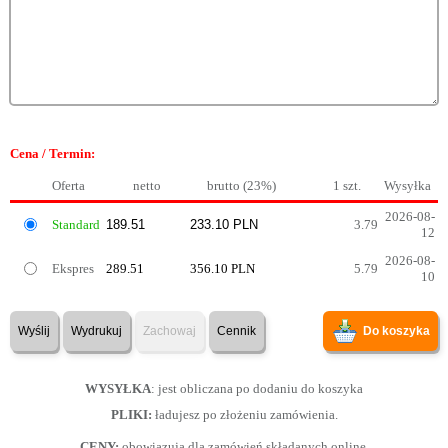
Cena / Termin:
Oferta
netto
brutto (23%)
1 szt.
Wysyłka
2026-08-
Standard
3.79
12
2026-08-
Ekspres
289.51
356.10 PLN
5.79
10
Wyślij
Wydrukuj
Zachowaj
Cennik
Do koszyka
WYSYŁKA
: jest obliczana po dodaniu do koszyka
PLIKI:
ładujesz po złożeniu zamówienia.
CENY:
obowiązują dla zamówień składanych online.