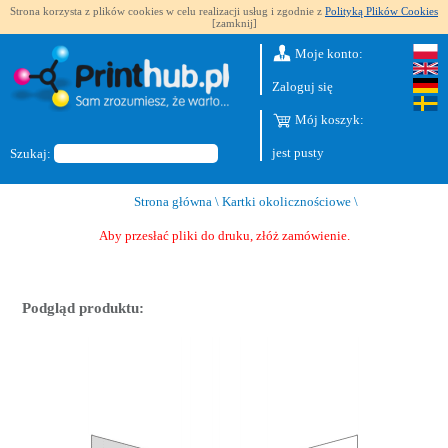
Strona korzysta z plików cookies w celu realizacji usług i zgodnie z
Polityką Plików Cookies
[zamknij]
Moje konto:
Zaloguj się
Mój koszyk:
jest pusty
Szukaj:
Strona główna
\
Kartki okolicznościowe
\
Aby przesłać pliki do druku, złóż zamówienie.
Podgląd produktu: