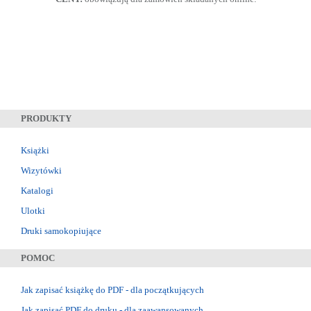
PRODUKTY
Książki
Wizytówki
Katalogi
Ulotki
Druki samokopiujące
POMOC
Jak zapisać książkę do PDF - dla początkujących
Jak zapisać PDF do druku - dla zaawansowanych