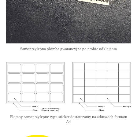
Samoprzylepna plomba gwarancyjna po próbie odklejenia
Plomby samoprzylepne typu sticker dostarczamy na arkuszach formatu
A4