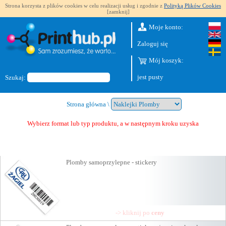
Strona korzysta z plików cookies w celu realizacji usług i zgodnie z
Polityką Plików Cookies
[zamknij]
Moje konto:
Zaloguj się
Mój koszyk:
jest pusty
Szukaj:
Strona główna
\
Wybierz format lub typ produktu, a w następnym kroku uzyskasz wycenę
Plomby samoprzylepne - stickery
-> kliknij po
ceny