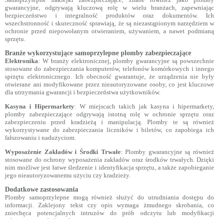
gwarancyjne, odgrywają kluczową rolę w wielu branżach, zapewniając
bezpieczeństwo i integralność produktów oraz dokumentów. Ich
wszechstronność i skuteczność sprawiają, że są niezastąpionym narzędziem w
ochronie przed niepowołanym otwieraniem, używaniem, a nawet podmianą
sprzętu.
Branże wykorzystujące samoprzylepne plomby zabezpieczające
Elektronika
: W branży elektronicznej, plomby gwarancyjne są powszechnie
stosowane do zabezpieczania komputerów, telefonów komórkowych i innego
sprzętu elektronicznego. Ich obecność gwarantuje, że urządzenia nie były
otwierane ani modyfikowane przez nieautoryzowane osoby, co jest kluczowe
dla utrzymania gwarancji i bezpieczeństwa użytkowników.
Kasyna i Hipermarkety
: W miejscach takich jak kasyna i hipermarkety,
plomby zabezpieczające odgrywają istotną rolę w ochronie sprzętu oraz
zabezpieczeniu przed kradzieżą i manipulacją. Plomby te są również
wykorzystywane do zabezpieczania liczników i biletów, co zapobiega ich
fałszowaniu i nadużyciom.
Wyposażenie Zakładów i Środki Trwałe
: Plomby gwarancyjne są również
stosowane do ochrony wyposażenia zakładów oraz środków trwałych. Dzięki
nim możliwe jest łatwe śledzenie i identyfikacja sprzętu, a także zapobieganie
jego nieautoryzowanemu użyciu czy kradzieży.
Dodatkowe zastosowania
Plomby samoprzylepne mogą również służyć do utrudniania dostępu do
informacji. Zaklejony tekst czy opis wymaga żmudnego skrobania, co
zniechęca potencjalnych intruzów do prób odczytu lub modyfikacji