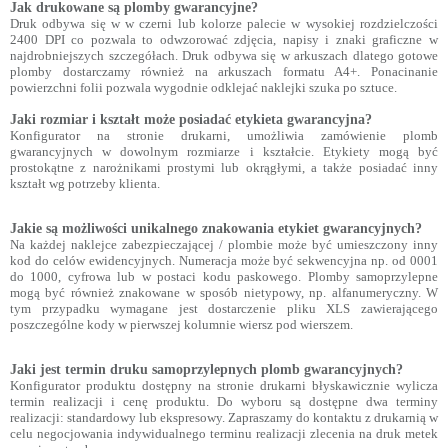
Jak drukowane są plomby gwarancyjne?
Druk odbywa się w w czerni lub kolorze palecie w wysokiej rozdzielczości
2400 DPI co pozwala to odwzorować zdjęcia, napisy i znaki graficzne w
najdrobniejszych szczegółach. Druk odbywa się w arkuszach dlatego gotowe
plomby dostarczamy również na arkuszach formatu A4+. Ponacinanie
powierzchni folii pozwala wygodnie odklejać naklejki szuka po sztuce.
Jaki rozmiar i kształt może posiadać etykieta gwarancyjna?
Konfigurator na stronie drukarni, umożliwia zamówienie plomb
gwarancyjnych w dowolnym rozmiarze i kształcie. Etykiety mogą być
prostokątne z narożnikami prostymi lub okrągłymi, a także posiadać inny
kształt wg potrzeby klienta.
Jakie są możliwości unikalnego znakowania etykiet gwarancyjnych?
Na każdej naklejce zabezpieczającej / plombie może być umieszczony inny
kod do celów ewidencyjnych. Numeracja może być sekwencyjna np. od 0001
do 1000, cyfrowa lub w postaci kodu paskowego. Plomby samoprzylepne
mogą być również znakowane w sposób nietypowy, np. alfanumeryczny. W
tym przypadku wymagane jest dostarczenie pliku XLS zawierającego
poszczególne kody w pierwszej kolumnie wiersz pod wierszem.
Jaki jest termin druku samoprzylepnych plomb gwarancyjnych?
Konfigurator produktu dostępny na stronie drukarni błyskawicznie wylicza
termin realizacji i cenę produktu. Do wyboru są dostępne dwa terminy
realizacji: standardowy lub ekspresowy. Zapraszamy do kontaktu z drukarnią w
celu negocjowania indywidualnego terminu realizacji zlecenia na druk metek