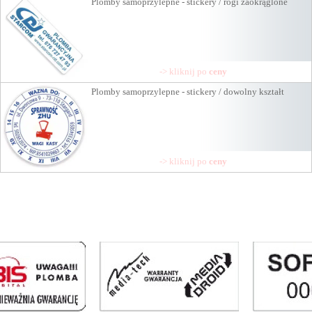
Plomby samoprzylepne - stickery / rogi zaokrąglone
-> kliknij po
ceny
Plomby samoprzylepne - stickery / dowolny kształt
-> kliknij po
ceny