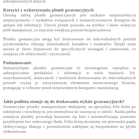
zabezpieczonych danych.
Korzyści z wykorzystania plomb gwarancyjnych
Główną zaletą plomb gwarancyjnych jest unikanie niepotrzebnych
nieprzyjemności i wydatków związanych z nieautoryzowanym dostępem do
sprzętu lub informacji. Użycie plomb pozwala na szybkie i łatwe wykrycie
prób manipulacji, co znacznie zwiększa poziom bezpieczeństwa.
Plomby gwarancyjne mogą być dostosowane do indywidualnych potrzeb
użytkowników, oferując różnorodność kształtów i rozmiarów. Dzięki temu
można je łatwo dopasować do specyficznych wymagań i zastosowań, co
zwiększa ich efektywność i użyteczność.
Podsumowanie
Samoprzylepne plomby gwarancyjne to niezastąpione narzędzie w
zabezpieczaniu produktów i informacji w wielu branżach. Ich
wszechstronność, skuteczność i możliwość dostosowania do indywidualnych
potrzeb czynią je nieocenionym elementem nowoczesnego biznesu,
pomagając w ochronie przed niepowołanym dostępem i manipulacją.
Jakie podłoża stosuje się do drukowania etykiet gwarancyjnych?
Gwarancyjne plomby samoprzylepne drukujemy na specjalnej folii która po
naklejeniu i wyschnięciu jest niemożliwa do usunięcia w całości.
Każda próba
usunięcia plomby powoduje kruszenie się folii i uniemożliwiając ponowne
przyklejenie bez widocznego śladu. Folia którą stosujemy nie przewodzi prądu
elektrycznego dlatego z powodzeniem naklejane są bezpośrednio na płytki
elektroniczne.