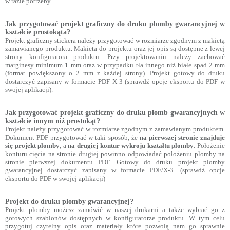
w razie potrzeby.
Jak przygotować projekt graficzny do druku plomby gwarancyjnej w
kształcie prostokąta?
Projekt graficzny stickera należy przygotować w rozmiarze zgodnym z makietą
zamawianego produktu. Makieta do projektu oraz jej opis są dostępne z lewej
strony konfiguratora produktu. Przy projektowaniu należy zachować
marginesy minimum 1 mm oraz w przypadku tła innego niż białe spad 2 mm
(format powiększony o 2 mm z każdej strony). Projekt gotowy do druku
dostarczyć zapisany w formacie PDF X-3 (sprawdź opcje eksportu do PDF w
swojej aplikacji).
Jak przygotować projekt graficzny do druku plomb gwarancyjnych w
kształcie innym niż prostokąt?
Projekt należy przygotować w rozmiarze zgodnym z zamawianym produktem.
Dokument PDF przygotować w taki sposób, że
na pierwszej stronie znajduje
się projekt plomby
, a
na drugiej kontur wykroju kształtu plomby
. Położenie
konturu cięcia na stronie drugiej powinno odpowiadać położeniu plomby na
stronie pierwszej dokumentu PDF. Gotowy do druku projekt plomby
gwarancyjnej dostarczyć zapisany w formacie PDF/X-3. (sprawdź opcje
eksportu do PDF w swojej aplikacji)
Projekt do druku plomby gwarancyjnej?
Projekt plomby możesz zamówić w naszej drukarni a także wybrać go z
gotowych szablonów dostępnych w konfiguratorze produktu. W tym celu
przygotuj czytelny opis oraz materiały które pozwolą nam go sprawnie