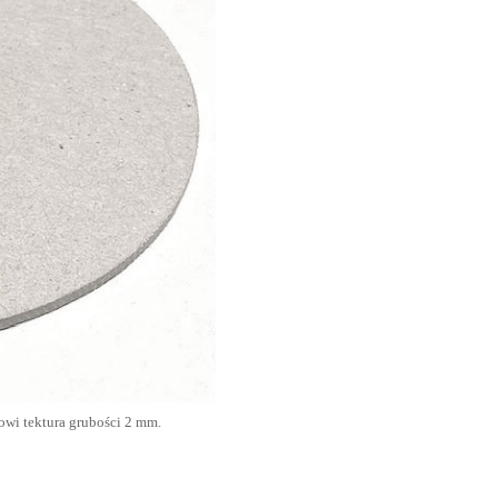
owi tektura grubości 2 mm.