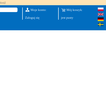
knij]
Moje konto:
Mój koszyk:
Zaloguj się
jest pusty