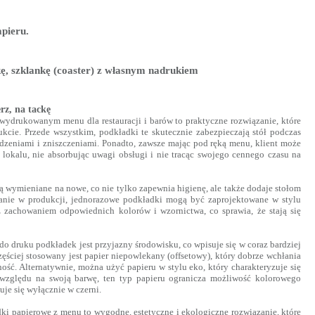
apieru.
lkę, szklankę (coaster) z własnym nadrukiem
rz, na tackę
wydrukowanym menu dla restauracji i barów to praktyczne rozwiązanie, które
kcie. Przede wszystkim, podkładki te skutecznie zabezpieczają stół podczas
dzeniami i zniszczeniami. Ponadto, zawsze mając pod ręką menu, klient może
ą lokalu, nie absorbując uwagi obsługi i nie tracąc swojego cennego czasu na
 wymieniane na nowe, co nie tylko zapewnia higienę, ale także dodaje stołom
Tanie w produkcji, jednorazowe podkładki mogą być zaprojektowane w stylu
 z zachowaniem odpowiednich kolorów i wzornictwa, co sprawia, że stają się
do druku podkładek jest przyjazny środowisku, co wpisuje się w coraz bardziej
ęściej stosowany jest papier niepowlekany (offsetowy), który dobrze wchłania
ość. Alternatywnie, można użyć papieru w stylu eko, który charakteryzuje się
względu na swoją barwę, ten typ papieru ogranicza możliwość kolorowego
je się wyłącznie w czerni.
i papierowe z menu to wygodne, estetyczne i ekologiczne rozwiązanie, które