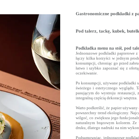
Gastronomiczne podkładki z p
Pod talerz, tackę, kubek, bute
Podkładka menu na stół, pod tale
Jednorazowe podkładki papierowe z 
łączy kilka korzyści w jednym produ
konsumpcji, chroniąc go przed zabru
łatwo i szybko zapoznać się z ofert
oczekiwanie.
Po konsumpcji, używane podkładki są
świeżego i estetycznego wyglądu. 
pasującym do wystroju restauracji,
integralną częścią dekoracji wnętrza.
Warto podkreślić, że papier używany 
powszechny trend ekologiczny. Najcz
wilgoć, co zwiększa jego funkcjonaln
naturalnym brązowym kolorem. Ze 
druku, dlatego nadruki na nim wykonu
Podsumowując, jednorazowe podkładk