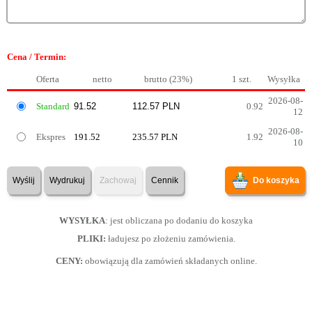
Cena / Termin:
Oferta
netto
brutto (23%)
1 szt.
Wysyłka
2026-08-
Standard
0.92
12
2026-08-
Ekspres
191.52
235.57 PLN
1.92
10
Wyślij
Wydrukuj
Zachowaj
Cennik
Do koszyka
WYSYŁKA
: jest obliczana po dodaniu do koszyka
PLIKI:
ładujesz po złożeniu zamówienia.
CENY:
obowiązują dla zamówień składanych online.