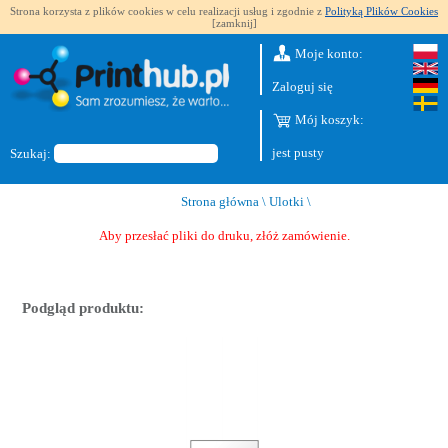
Strona korzysta z plików cookies w celu realizacji usług i zgodnie z
Polityką Plików Cookies
[zamknij]
Moje konto:
Zaloguj się
Mój koszyk:
jest pusty
Szukaj:
Strona główna
\
Ulotki
\
Aby przesłać pliki do druku, złóż zamówienie.
Podgląd produktu: