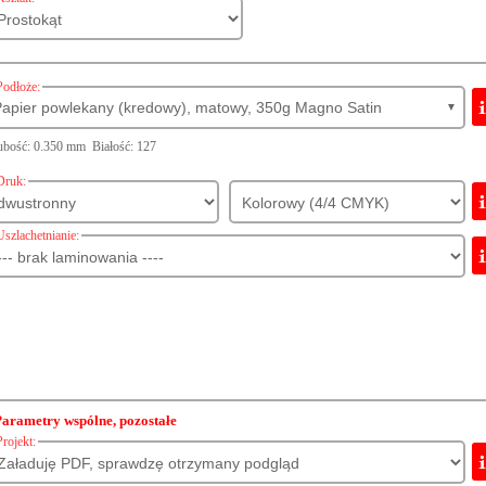
Podłoże:
apier powlekany (kredowy), matowy, 350g Magno Satin
▼
bość: 0.350 mm Białość: 127
Druk:
Uszlachetnianie:
Parametry wspólne, pozostałe
Projekt: