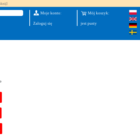
knij]
Moje konto:
Mój koszyk:
Zaloguj się
jest pusty
o