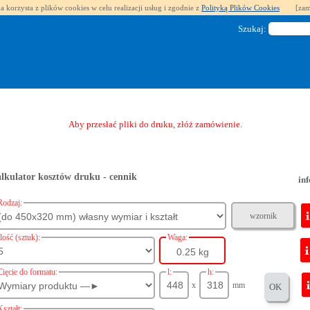
a korzysta z plików cookies w celu realizacji usług i zgodnie z
Polityką Plików Cookies
[zam
Szukaj:
Aby przesłać pliki do druku, złóż zamówienie.
lkulator kosztów druku - cennik
inf
Rodzaj:
wzornik
Ilość (sztuk):
Waga:
0.25 kg
Cięcie do formatu:
l:
h:
x
mm
OK
Kształt: