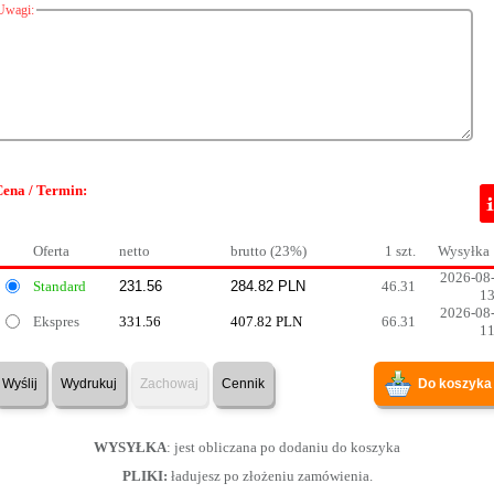
Uwagi:
Cena / Termin:
Oferta
netto
brutto (23%)
1 szt.
Wysyłka
2026-08
Standard
46.31
1
2026-08
Ekspres
331.56
407.82 PLN
66.31
1
Wyślij
Wydrukuj
Zachowaj
Cennik
Do koszyka
WYSYŁKA
: jest obliczana po dodaniu do koszyka
PLIKI:
ładujesz po złożeniu zamówienia.