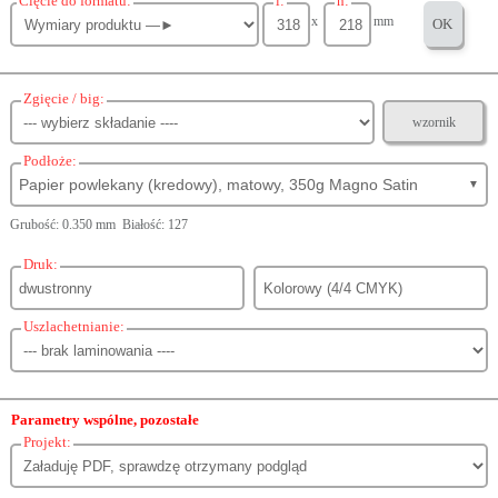
Cięcie do formatu:
l:
h:
x
mm
OK
Zgięcie / big:
wzornik
Podłoże:
Papier powlekany (kredowy), matowy, 350g Magno Satin
▼
Grubość: 0.350 mm Białość: 127
Druk:
Uszlachetnianie:
Parametry wspólne, pozostałe
Projekt: