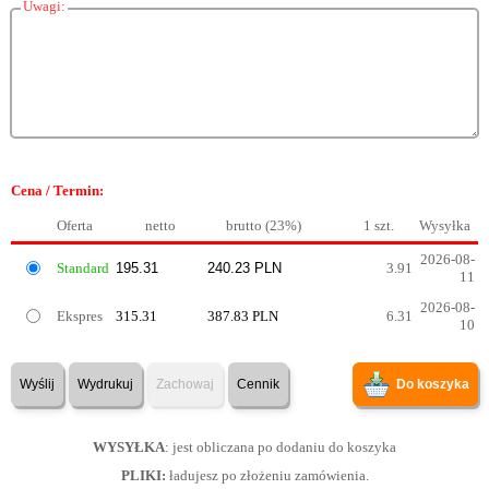
Uwagi:
Cena / Termin:
Oferta
netto
brutto (23%)
1 szt.
Wysyłka
2026-08-
Standard
3.91
11
2026-08-
Ekspres
315.31
387.83 PLN
6.31
10
Wyślij
Wydrukuj
Zachowaj
Cennik
Do koszyka
WYSYŁKA
: jest obliczana po dodaniu do koszyka
PLIKI:
ładujesz po złożeniu zamówienia.