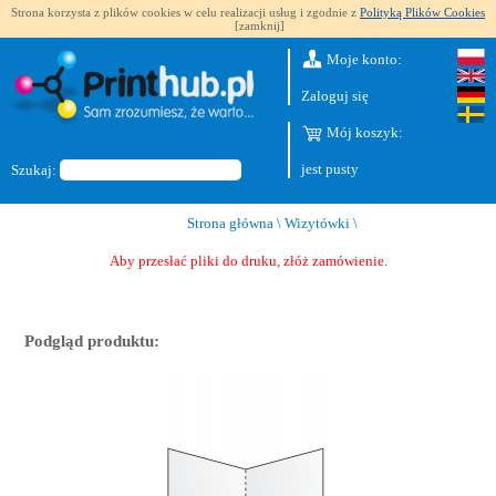
Strona korzysta z plików cookies w celu realizacji usług i zgodnie z
Polityką Plików Cookies
[zamknij]
Moje konto:
Zaloguj się
Mój koszyk:
jest pusty
Szukaj:
Strona główna
\
Wizytówki
\
Aby przesłać pliki do druku, złóż zamówienie.
Podgląd produktu: