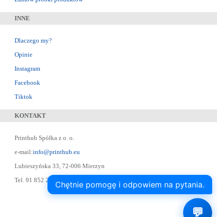
INNE
Dlaczego my?
Opinie
Instagram
Facebook
Tiktok
KONTAKT
Printhub Spółka z o. o.
e-mail:
info@printhub.eu
Lubieszyńska 33, 72-006 Mierzyn
Tel. 91 852 22 22 ; Skype: designer75
Chętnie pomogę i odpowiem na pytania.
💬