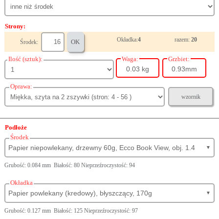
Strony:
Okładka:
4
razem:
20
OK
Środek:
Ilość (sztuk):
Waga:
Grzbiet:
0.03 kg
0.93mm
Oprawa:
wzornik
Podłoże
Środek
Papier niepowlekany, drzewny 60g, Ecco Book View, obj. 1.4
▼
Grubość: 0.084 mm Białość: 80 Nieprzeźroczystość: 94
Okładka
Papier powlekany (kredowy), błyszczący, 170g
▼
Grubość: 0.127 mm Białość: 125 Nieprzeźroczystość: 97