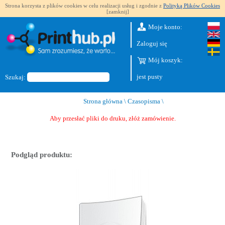
Strona korzysta z plików cookies w celu realizacji usług i zgodnie z
Polityką Plików Cookies
[zamknij]
Moje konto:
Zaloguj się
Mój koszyk:
jest pusty
Szukaj:
Strona główna
\
Czasopisma
\
Aby przesłać pliki do druku, złóż zamówienie.
Podgląd produktu: