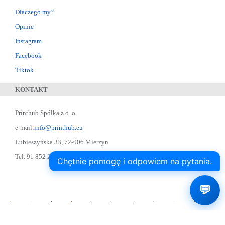
Dlaczego my?
Opinie
Instagram
Facebook
Tiktok
KONTAKT
Printhub Spółka z o. o.
e-mail:
info@printhub.eu
Lubieszyńska 33, 72-006 Mierzyn
Tel. 91 852 22 22 ; Skype: designer75
Chętnie pomogę i odpowiem na pytania.
💬
Printhub.pl Drukarnia Online