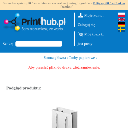
Strona korzysta z plików cookies w celu realizacji usług i zgodnie z
Polityką Plików Cookies
[zamknij]
Moje konto:
Zaloguj się
Mój koszyk:
jest pusty
Szukaj:
Strona główna
\
Torby papierowe
\
Aby przesłać pliki do druku, złóż zamówienie.
Podgląd produktu: