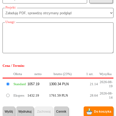
Projekt:
Uwagi:
Cena / Termin:
Oferta
netto
brutto (23%)
1 szt.
Wysyłka
2026-08-
Standard
21.14
19
2026-08-
Ekspres
1432.19
1761.59 PLN
28.64
14
Wyślij
Wydrukuj
Zachowaj
Cennik
Do koszyka