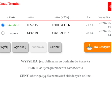
Cena / Termin:
Oferta
netto
brutto (23%)
1 szt.
Wysyłka
2026-08
Standard
21.14
1
2026-08
Ekspres
1432.19
1761.59 PLN
28.64
1
Wyślij
Wydrukuj
Zachowaj
Cennik
Do koszyka
WYSYŁKA
: jest obliczana po dodaniu do koszyka
PLIKI:
ładujesz po złożeniu zamówienia.
CENY:
obowiązują dla zamówień składanych online.