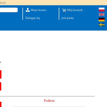
knij]
Moje konto:
Mój koszyk:
Zaloguj się
jest pusty
o
Podłoże