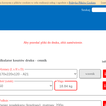
a korzysta z plików cookies w celu realizacji usług i zgodnie z
Polityką Plików Cookies
[zam
Szukaj:
Aby przesłać pliki do druku, złóż zamówienie.
lkulator kosztów druku - cennik
inf
Wymiary (L x H x D):
wzornik
Ilość (sztuk):
Waga:
18.84 kg
Podłoże: