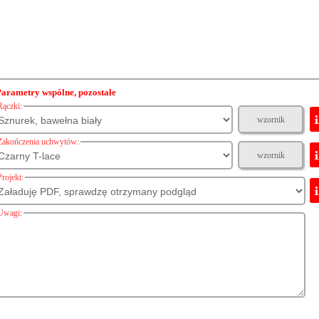
Parametry wspólne, pozostałe
Rączki:
wzornik
Zakończenia uchwytów:
wzornik
Projekt:
Uwagi: