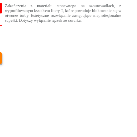
Zakończenia z materiału stosownego na sznurowadłach, z
wyprofilowanym kształtem litery T, które powoduje blokowanie się w
otworze torby. Estetyczne rozwiązanie zastępujące nieprofesjonalne
supełki. Dotyczy wyłącznie rączek ze sznurka.
-
9
-
4