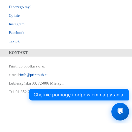
Dlaczego my?
Opinie
Instagram
Facebook
Tiktok
KONTAKT
Printhub Spółka z o. o.
e-mail:
info@printhub.eu
Lubieszyńska 33, 72-006 Mierzyn
Tel. 91 852 22 22 ; Skype: designer75
Chętnie pomogę i odpowiem na pytania.
💬
Printhub.pl Drukarnia Online