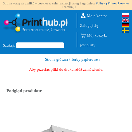
Strona korzysta z plików cookies w celu realizacji usług i zgodnie z
Polityką Plików Cookies
[zamknij]
Moje konto:
Zaloguj się
Mój koszyk:
jest pusty
Szukaj:
Strona główna
\
Torby papierowe
\
Aby przesłać pliki do druku, złóż zamówienie.
Podgląd produktu: