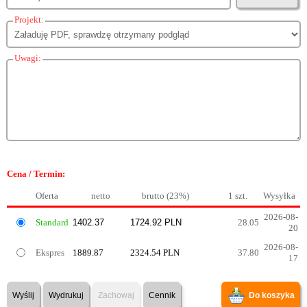
Projekt:
Uwagi:
Cena / Termin:
Oferta
netto
brutto (23%)
1 szt.
Wysyłka
2026-08-
Standard
28.05
20
2026-08-
Ekspres
1889.87
2324.54 PLN
37.80
17
Wyślij
Wydrukuj
Zachowaj
Cennik
Do koszyka