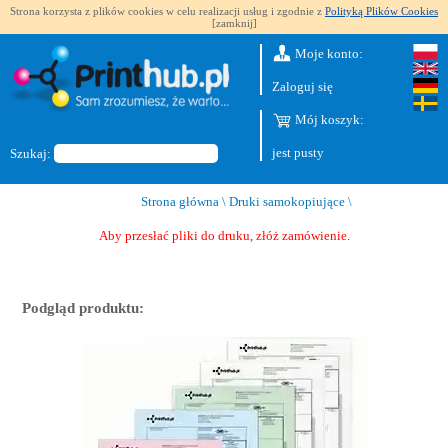
Strona korzysta z plików cookies w celu realizacji usług i zgodnie z
Polityką Plików Cookies
[zamknij]
Moje konto:
Zaloguj się
Mój koszyk:
jest pusty
Szukaj:
Strona główna
\
Druki samokopiujące
\
Aby przesłać pliki do druku, złóż zamówienie.
Podgląd produktu: