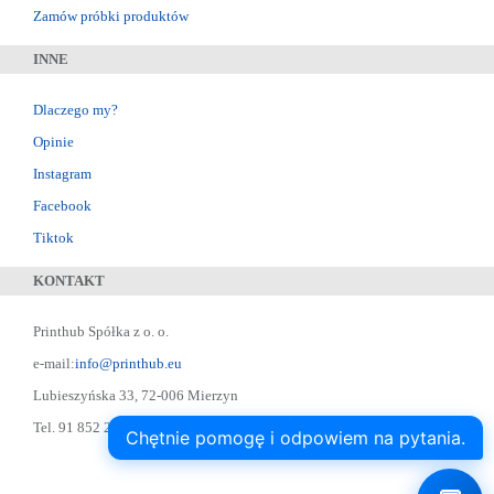
Zamów próbki produktów
INNE
Dlaczego my?
Opinie
Instagram
Facebook
Tiktok
KONTAKT
Printhub Spółka z o. o.
e-mail:
info@printhub.eu
Lubieszyńska 33, 72-006 Mierzyn
Tel. 91 852 22 22 ; Skype: designer75
Chętnie pomogę i odpowiem na pytania.