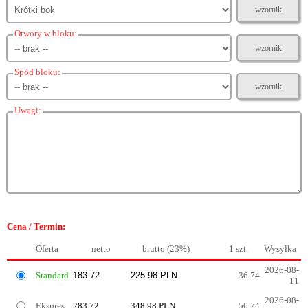
wzornik
Otwory w bloku:
wzornik
Spód bloku:
wzornik
Uwagi:
Cena / Termin:
Oferta
netto
brutto (23%)
1 szt.
Wysyłka
2026-08-
Standard
36.74
11
2026-08-
Ekspres
283.72
348.98 PLN
56.74