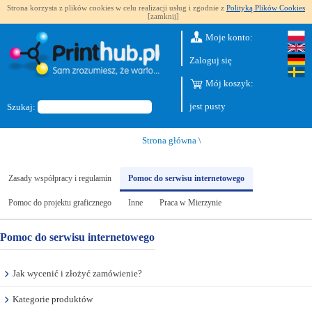
Strona korzysta z plików cookies w celu realizacji usług i zgodnie z
Polityką Plików Cookies
[zamknij]
Moje konto:
Zaloguj się
Mój koszyk:
jest pusty
Szukaj:
Strona główna
\
Zasady współpracy i regulamin
Pomoc do serwisu internetowego
Pomoc do projektu graficznego
Inne
Praca w Mierzynie
Pomoc do serwisu internetowego
Jak wycenić i złożyć zamówienie?
Kategorie produktów