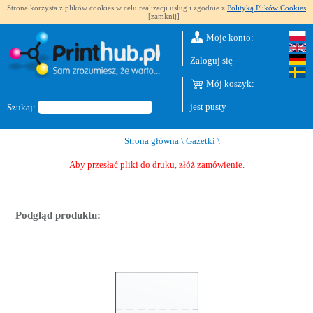
Strona korzysta z plików cookies w celu realizacji usług i zgodnie z
Polityką Plików Cookies
[zamknij]
Moje konto:
Zaloguj się
Mój koszyk:
jest pusty
Szukaj:
Strona główna
\
Gazetki
\
Aby przesłać pliki do druku, złóż zamówienie.
Podgląd produktu: