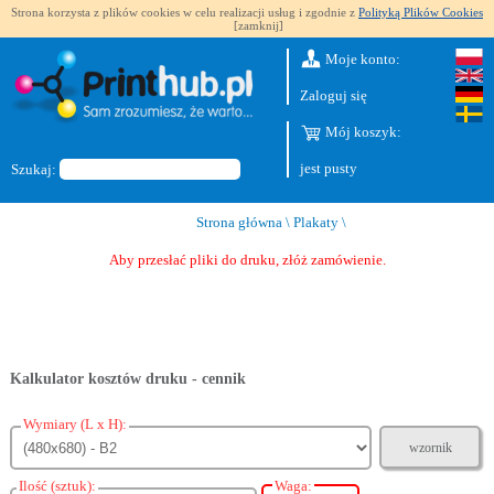
Strona korzysta z plików cookies w celu realizacji usług i zgodnie z
Polityką Plików Cookies
[zamknij]
Moje konto:
Zaloguj się
Mój koszyk:
jest pusty
Szukaj:
Strona główna
\
Plakaty
\
Aby przesłać pliki do druku, złóż zamówienie.
Kalkulator kosztów druku - cennik
Wymiary (L x H):
wzornik
Ilość (sztuk):
Waga: