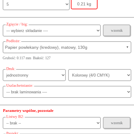
0.21 kg
Zgięcie / big:
wzornik
Podłoże:
Papier powlekany (kredowy), matowy, 130g
▼
Grubość: 0.117 mm Białość: 127
Druk:
Uszlachetnianie:
Parametry wspólne, pozostałe
Listwy B2:
wzornik
Projekt: