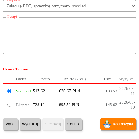
Uwagi:
Cena / Termin:
Oferta
netto
brutto (23%)
1 szt.
Wysyłka
2026-08-
Standard
103.52
11
2026-08-
Ekspres
728.12
895.59 PLN
145.62
10
Wyślij
Wydrukuj
Zachowaj
Cennik
Do koszyka