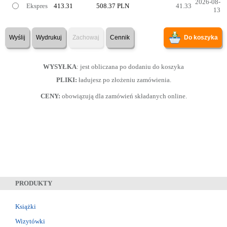
2026-08-
Ekspres
413.31
508.37 PLN
41.33
13
Wyślij
Wydrukuj
Zachowaj
Cennik
Do koszyka
WYSYŁKA
: jest obliczana po dodaniu do koszyka
PLIKI:
ładujesz po złożeniu zamówienia.
CENY:
obowiązują dla zamówień składanych online.
PRODUKTY
Książki
Wizytówki