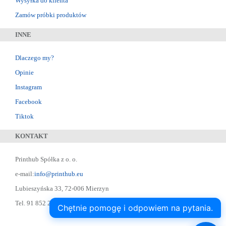
Wysyłka do klienta
Zamów próbki produktów
INNE
Dlaczego my?
Opinie
Instagram
Facebook
Tiktok
KONTAKT
Printhub Spółka z o. o.
e-mail:
info@printhub.eu
Lubieszyńska 33, 72-006 Mierzyn
Tel. 91 852 22 22 ; Skype: designer75
Chętnie pomogę i odpowiem na pytania.