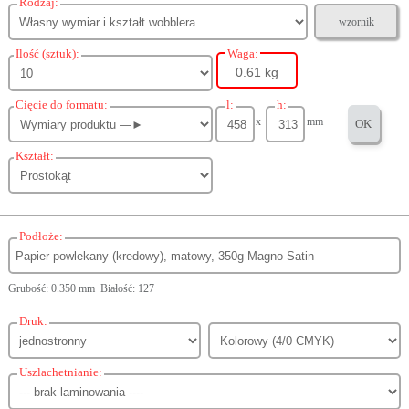
Rodzaj:
wzornik
Ilość (sztuk):
Waga:
0.61 kg
Cięcie do formatu:
l:
h:
x
mm
OK
Kształt:
Podłoże:
Grubość: 0.350 mm Białość: 127
Druk:
Uszlachetnianie: