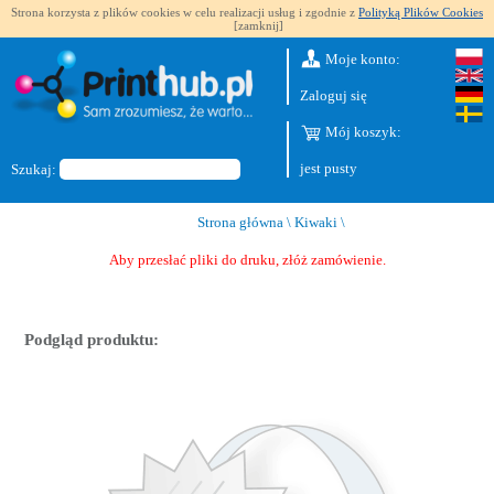
Strona korzysta z plików cookies w celu realizacji usług i zgodnie z
Polityką Plików Cookies
[zamknij]
Moje konto:
Zaloguj się
Mój koszyk:
jest pusty
Szukaj:
Strona główna
\
Kiwaki
\
Aby przesłać pliki do druku, złóż zamówienie.
Podgląd produktu: