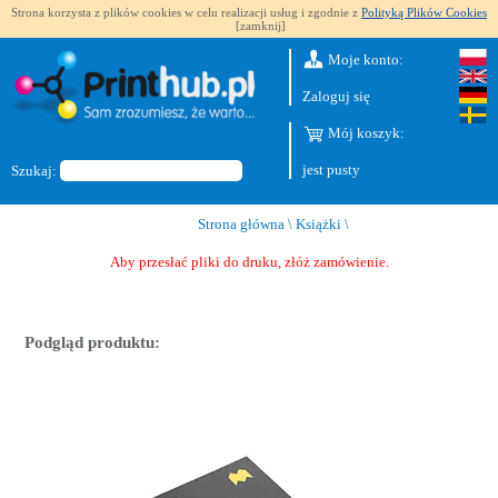
Strona korzysta z plików cookies w celu realizacji usług i zgodnie z
Polityką Plików Cookies
[zamknij]
Moje konto:
Zaloguj się
Mój koszyk:
jest pusty
Szukaj:
Strona główna
\
Książki
\
Aby przesłać pliki do druku, złóż zamówienie.
Podgląd produktu: