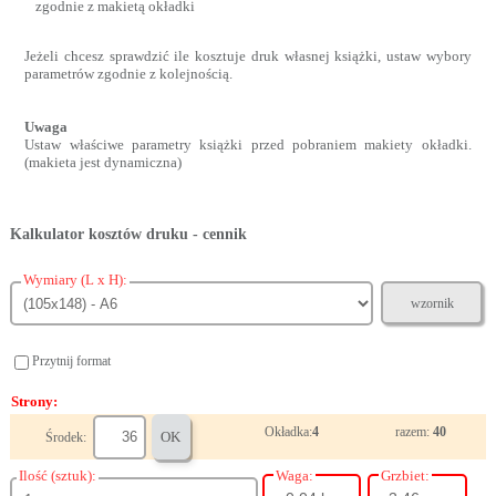
zgodnie z makietą okładki
Jeżeli chcesz sprawdzić ile kosztuje druk własnej książki, ustaw wybory
parametrów zgodnie z kolejnością.
Uwaga
Ustaw właściwe parametry książki przed pobraniem makiety okładki.
(makieta jest dynamiczna)
Kalkulator kosztów druku - cennik
Wymiary (L x H):
wzornik
Przytnij format
Strony:
Okładka:
4
razem:
40
OK
Środek:
Ilość (sztuk):
Waga:
Grzbiet: