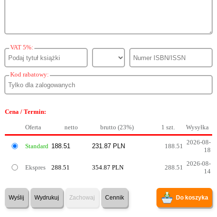
VAT 5%:
Kod rabatowy:
Cena / Termin:
Oferta
netto
brutto (23%)
1 szt.
Wysyłka
2026-08-
Standard
188.51
18
2026-08-
Ekspres
288.51
354.87 PLN
288.51
14
Wyślij
Wydrukuj
Zachowaj
Cennik
Do koszyka