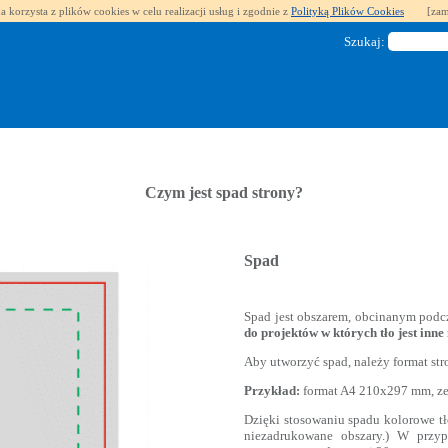
a korzysta z plików cookies w celu realizacji usług i zgodnie z
Polityką Plików Cookies
[zam
Szukaj:
Czym jest spad strony?
Spad
Spad jest obszarem, obcinanym podc
do projektów w których tło jest inne 
Aby utworzyć spad, należy format st
Przykład:
format A4 210x297 mm, z
Dzięki stosowaniu spadu kolorowe tł
niezadrukowane obszary.) W przyp