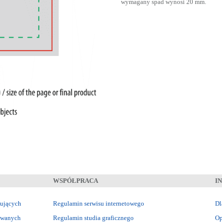
wymagany spad wynosi 20 mm.
WSPÓŁPRACA
I
kujących
Regulamin serwisu internetowego
Dl
sowanych
Regulamin studia graficznego
Op