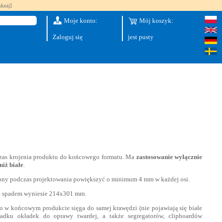
knij]
Moje konto:
Mój koszyk:
Zaloguj się
jest pusty
zas krojenia produktu do końcowego formatu. Ma
zastosowanie wyłącznie
niż białe
.
rony podczas projektowania powiększyć o minimum 4 mm w każdej osi.
e spadem wyniesie 214x301 mm.
o w końcowym produkcie sięga do samej krawędzi (nie pojawiają się białe
adku okładek do oprawy twardej, a także segregatorów, clipboardów