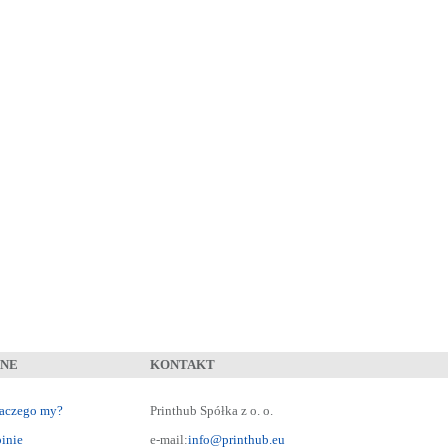
NNE
KONTAKT
aczego my?
Printhub Spółka z o. o.
inie
e-mail:
info@printhub.eu