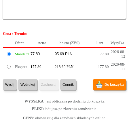
Cena / Termin:
Oferta
netto
brutto (23%)
1 szt.
Wysyłka
2026-08-
Standard
77.80
12
2026-08-
Ekspres
177.80
218.69 PLN
177.80
11
Wyślij
Wydrukuj
Zachowaj
Cennik
Do koszyka
WYSYŁKA
: jest obliczana po dodaniu do koszyka
PLIKI:
ładujesz po złożeniu zamówienia.
CENY:
obowiązują dla zamówień składanych online.