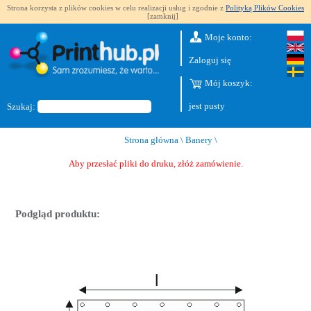
Strona korzysta z plików cookies w celu realizacji usług i zgodnie z
Polityką Plików Cookies
[zamknij]
Moje konto:
Zaloguj się
Mój koszyk:
jest pusty
Szukaj:
Strona główna
\
Banery
\
Aby przesłać pliki do druku, złóż zamówienie.
Podgląd produktu: