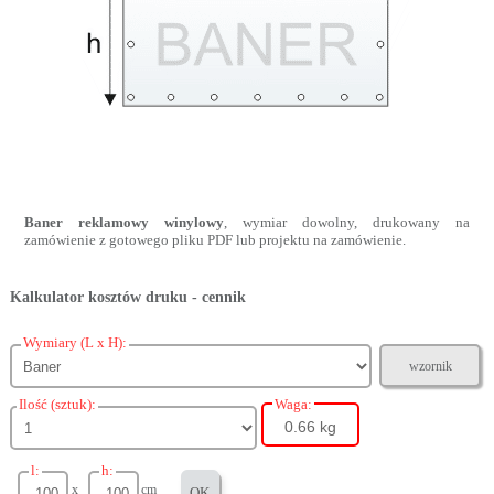
Baner reklamowy winylowy
, wymiar dowolny, drukowany na
zamówienie z gotowego pliku PDF lub projektu na zamówienie.
Kalkulator kosztów druku - cennik
Wymiary (L x H):
wzornik
Ilość (sztuk):
Waga:
0.66 kg
l:
h:
x
cm
OK