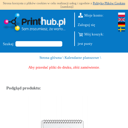
Strona korzysta z plików cookies w celu realizacji usług i zgodnie z
Polityką Plików Cookies
[zamknij]
Moje konto:
Zaloguj się
Mój koszyk:
jest pusty
Szukaj:
Strona główna
\
Kalendarze planszowe
\
Aby przesłać pliki do druku, złóż zamówienie.
Podgląd produktu: