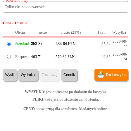
Kod rabatowy:
Cena / Termin:
Oferta
netto
brutto (23%)
1 szt.
Wysyłka
2026-08-
Standard
35.34
27
2026-08-
Ekspres
463.71
570.36 PLN
46.37
24
Wyślij
Wydrukuj
Zachowaj
Cennik
Do koszyka
WYSYŁKA
: jest obliczana po dodaniu do koszyka
PLIKI:
ładujesz po złożeniu zamówienia.
CENY:
obowiązują dla zamówień składanych online.