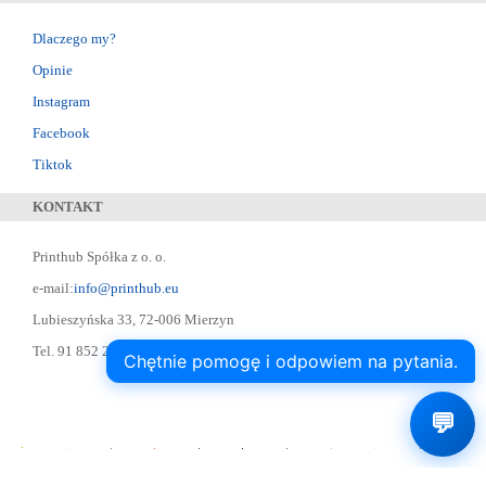
Dlaczego my?
Opinie
Instagram
Facebook
Tiktok
KONTAKT
Printhub Spółka z o. o.
e-mail:
info@printhub.eu
Lubieszyńska 33, 72-006 Mierzyn
Tel. 91 852 22 22 ; Skype: designer75
Chętnie pomogę i odpowiem na pytania.
💬