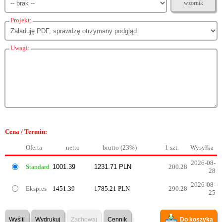
wzornik
Projekt:
Uwagi:
Cena / Termin:
Oferta
netto
brutto (23%)
1 szt.
Wysyłka
2026-08-
Standard
200.28
28
2026-08-
Ekspres
1451.39
1785.21 PLN
290.28
25
Wyślij
Wydrukuj
Zachowaj
Cennik
Do koszyka