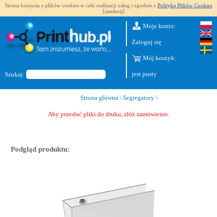
Strona korzysta z plików cookies w celu realizacji usług i zgodnie z
Polityką Plików Cookies
[zamknij]
Moje konto:
Zaloguj się
Mój koszyk:
jest pusty
Szukaj:
Strona główna
\
Segregatory
\
Aby przesłać pliki do druku, złóż zamówienie.
Podgląd produktu: