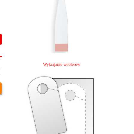
-
9
Wykrajanie woblerów
-
4