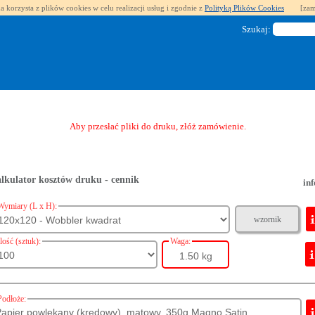
a korzysta z plików cookies w celu realizacji usług i zgodnie z
Polityką Plików Cookies
[zam
Szukaj:
Aby przesłać pliki do druku, złóż zamówienie.
lkulator kosztów druku - cennik
inf
Wymiary (L x H):
wzornik
Ilość (sztuk):
Waga:
1.50 kg
Podłoże: