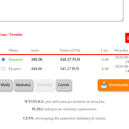
Cena / Termin:
Oferta
netto
brutto (23%)
1 szt.
Wysyłka
2026-08
Standard
3.40
1
2026-08
Ekspres
440.06
541.27 PLN
4.40
1
Wyślij
Wydrukuj
Zachowaj
Cennik
Do koszyka
WYSYŁKA
: jest obliczana po dodaniu do koszyka
PLIKI:
ładujesz po złożeniu zamówienia.
CENY:
obowiązują dla zamówień składanych online.