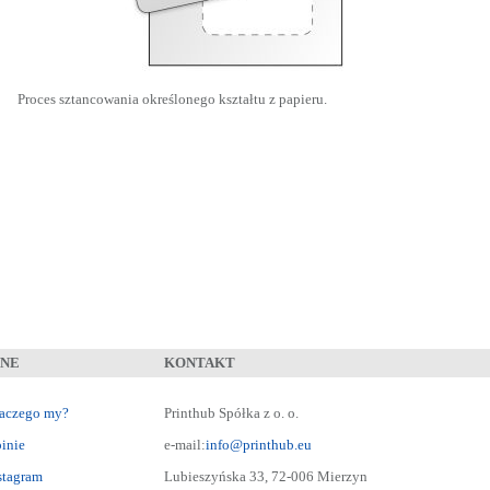
Proces sztancowania określonego kształtu z papieru.
NNE
KONTAKT
aczego my?
Printhub Spółka z o. o.
inie
e-mail:
info@printhub.eu
stagram
Lubieszyńska 33, 72-006 Mierzyn