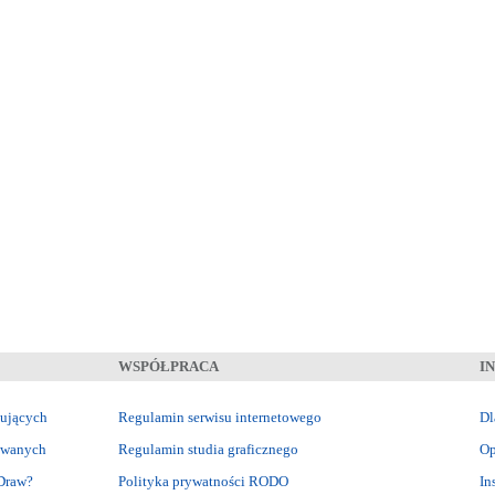
WSPÓŁPRACA
I
kujących
Regulamin serwisu internetowego
Dl
sowanych
Regulamin studia graficznego
Op
Draw?
Polityka prywatności RODO
In