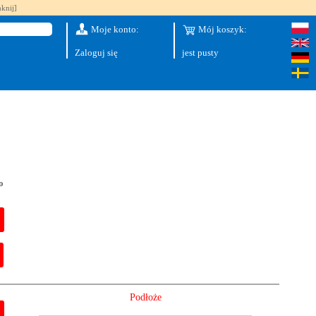
knij]
Moje konto:
Mój koszyk:
Zaloguj się
jest pusty
o
Podłoże