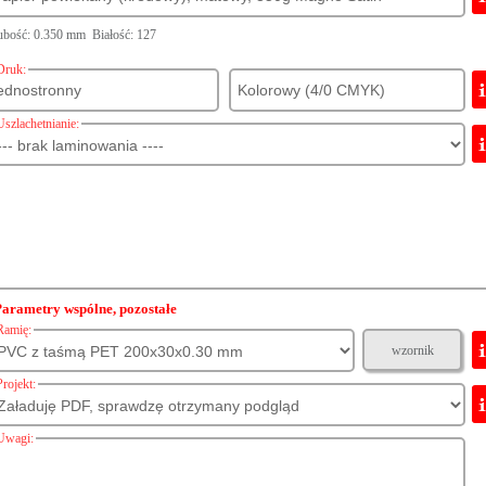
bość: 0.350 mm Białość: 127
Druk:
Uszlachetnianie:
Parametry wspólne, pozostałe
Ramię:
wzornik
Projekt:
Uwagi: